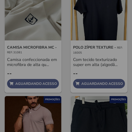
CAMISA MICROFIBRA MC -
POLO ZÍPER TEXTURE -
REF:
REF: 31081
16005
Camisa confeccionada em
Com tecido texturizado
microfibra de alta qu...
super em alta (algodã...
--
--
AGUARDANDO ACESSO
AGUARDANDO ACESSO
PROMOÇÕES
PROMOÇÕES