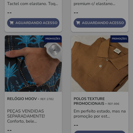
Tactel com elastano. Toq...
premium c/ elastano...
--
--
AGUARDANDO ACESSO
AGUARDANDO ACESSO
PROMOÇÕES
PROMOÇÕES
RELÓGIO MOOV -
POLOS TEXTURE
REF: 2782
PROMOCIONAIS -
REF: 896
PEÇAS VENDIDAS
Em perfeito estado, mas na
SEPARADAMENTE!
promoção por est...
Conforto, bele...
--
--