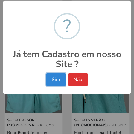
BASICAS PROMOCIONAIS -
SHORT LOTUS PEACH -
REF:
REF: 9940
33641
?
Opções com ótimo custo-
NA PROMOÇÃO, POIS
benefício, em prom...
NÃO VIRÁ REPOSIÇÃO! ...
--
--
AGUARDANDO ACESSO
AGUARDANDO ACESSO
Já tem Cadastro em nosso
PROMOÇÕES
PROMOÇÕES
Site ?
Sim
Não
SHORT RESORT
SHORTS VERÃO
PROMOCIONAL -
(PROMOCIONAIS) -
REF: 6716
REF: 54911
BoardShort feito com
Mod. Tradicional | Tactel